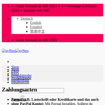
Zum
✓ Gratis Versand ab 30€ (DE) ✓ 1-3 Werktage Lieferzeit
Inhalt
(DE) ✓ bewährt seit 1995
springen
Deutsch
English
Español
简体中文
✓ Gratis Versand ab 30€ (DE)
Shop
Shop
FAQ
FAQ
Produktprobe
Produktprobe
Inhaltsstoffe
Inhaltsstoffe
Zahlungsarten
Suchen
nach:
Anmelden
Paypal (z.B. Lastschrift oder Kreditkarte und das auch
ohne PayPal Konto)
: Mit Paypal bezahlen. Solltest du