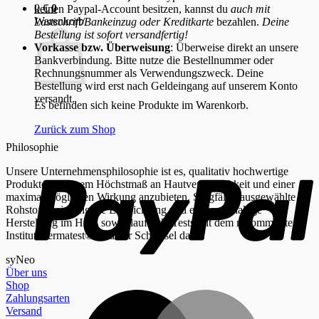
0
€
0
keinen Paypal-Account besitzen, kannst du
auch mit
Warenkorb
Lastschrift/Bankeinzug oder Kreditkarte
bezahlen.
Deine
Bestellung ist sofort versandfertig!
Vorkasse bzw. Überweisung
: Überweise direkt an unsere
Bankverbindung. Bitte nutze die Bestellnummer oder
Rechnungsnummer als Verwendungszweck. Deine
Bestellung wird erst nach Geldeingang auf unserem Konto
versandt.
Es befinden sich keine Produkte im Warenkorb.
Zurück zum Shop
Philosophie
P
Unsere Unternehmensphilosophie ist es, qualitativ hochwertige
Produkte mit einem Höchstmaß an Hautverträglichkeit und einer
maximal möglichen Wirkung anzubieten. Sorgfältig ausgewählte
Rohstoffe, eine eigene Entwicklung und eine nachhaltige
Herstellung im Haus sowie laufende Tests mit dem renommierten
Institut Dermatest® sind der Schlüssel dafür.
syNeo
Über uns
Shop
M
Zahlungsarten
Versand